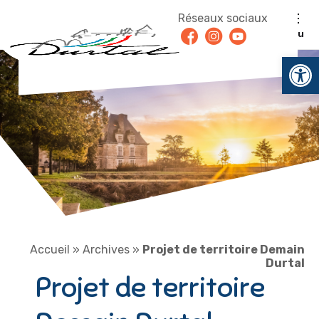
Aller au contenu
Réseaux sociaux
Facebook
Instagram
Youtube
Menu
Ouv
Accueil
»
Archives
»
Projet de territoire Demain
Durtal
Projet de territoire