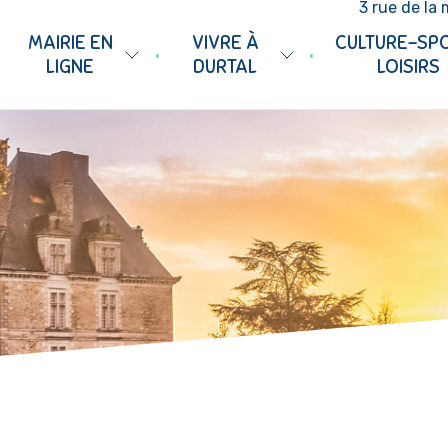
3 rue de la 
MAIRIE EN
VIVRE À
CULTURE-SP
•
•
LIGNE
DURTAL
LOISIRS