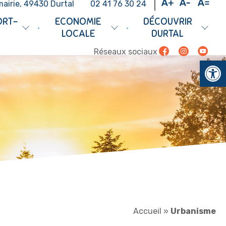
mairie, 49430 Durtal
02 41 76 30 24
ORT-
ECONOMIE
DÉCOUVRIR
•
•
LOCALE
DURTAL
Facebook
Instagram
Youtub
Réseaux sociaux
Ouv
Accueil
»
Urbanisme