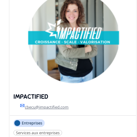
IMPACTIFIED
cbecu@impactified.com
Entreprises
Services aux entreprises