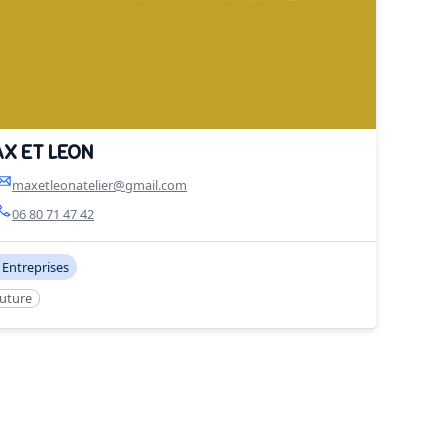
X ET LEON
maxetleonatelier@gmail.com
06 80 71 47 42
Entreprises
uture