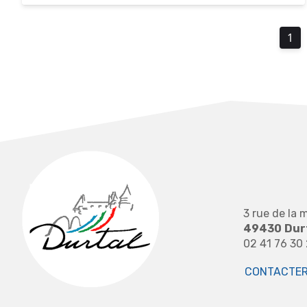
1
3 rue de la m
49430
Dur
02 41 76 30
CONTACTER 