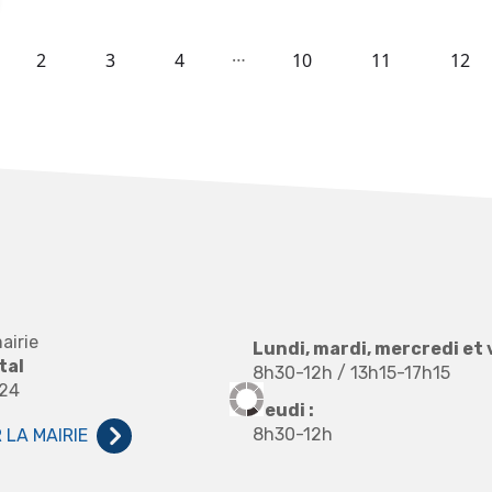
…
2
3
4
10
11
12
airie
Lundi, mardi, mercredi et 
tal
8h30-12h / 13h15-17h15
 24
Jeudi :
8h30-12h
LA MAIRIE