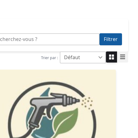
Réinitialiser
Filtrer
Trier par :
Grille
Liste