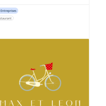
Entreprises
staurant