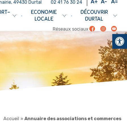
mairie, 49430 Durtal
02 41 76 30 24
ORT-
ECONOMIE
DÉCOUVRIR
•
•
LOCALE
DURTAL
Facebook
Instagram
Youtub
Réseaux sociaux
Ouv
Accueil
»
Annuaire des associations et commerces