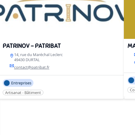
PATRINOV – PATRIBAT
MA
14, rue du Maréchal Leclerc
49430 DURTAL
contact@patribat.fr
Entreprises
Co
Artisanat - Bâtiment