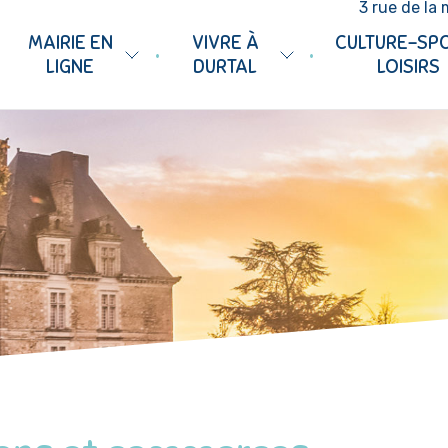
3 rue de la 
MAIRIE EN
VIVRE À
CULTURE-SP
•
•
LIGNE
DURTAL
LOISIRS