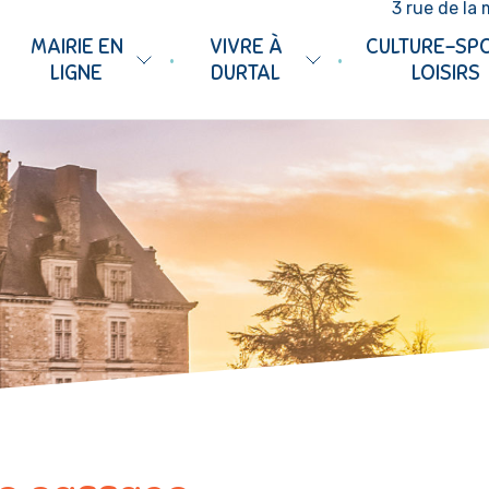
3 rue de la 
MAIRIE EN
VIVRE À
CULTURE-SP
•
•
LIGNE
DURTAL
LOISIRS