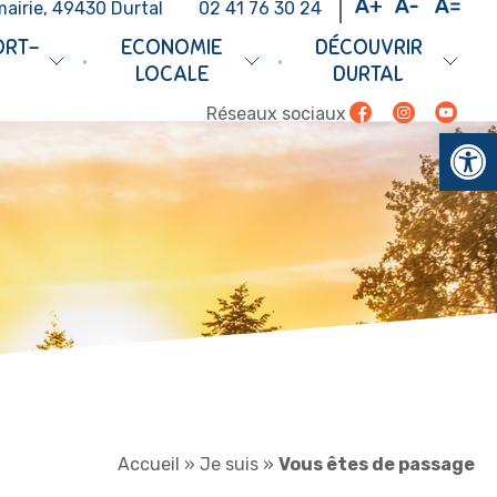
mairie, 49430 Durtal
02 41 76 30 24
ORT-
ECONOMIE
DÉCOUVRIR
•
•
LOCALE
DURTAL
Facebook
Instagram
Youtub
Réseaux sociaux
Ouv
Accueil
»
Je suis
»
Vous êtes de passage