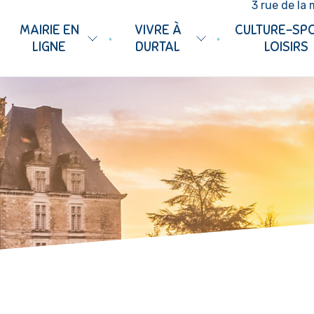
3 rue de la 
MAIRIE EN
VIVRE À
CULTURE-SP
•
•
LIGNE
DURTAL
LOISIRS