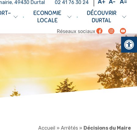
mairie, 49430 Durtal
02 41 76 30 24
ORT-
ECONOMIE
DÉCOUVRIR
•
•
LOCALE
DURTAL
Facebook
Instagram
Youtub
Réseaux sociaux
Ouv
Accueil
»
Arrêtés
»
Décisions du Maire