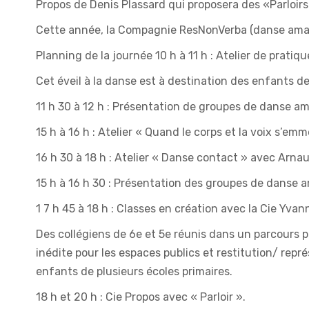
Propos de Denis Plassard qui proposera des «Parloirs
Cette année, la Compagnie ResNonVerba (danse amat
Planning de la journée 10 h à 11 h : Atelier de prati
Cet éveil à la danse est à destination des enfants d
11 h 30 à 12 h : Présentation de groupes de danse am
15 h à 16 h : Atelier « Quand le corps et la voix s’em
16 h 30 à 18 h : Atelier « Danse contact » avec Arnau
15 h à 16 h 30 : Présentation des groupes de danse a
1 7 h 45 à 18 h : Classes en création avec la Cie Yva
Des collégiens de 6e et 5e réunis dans un parcours p
inédite pour les espaces publics et restitution/ repr
enfants de plusieurs écoles primaires.
18 h et 20 h : Cie Propos avec « Parloir ».