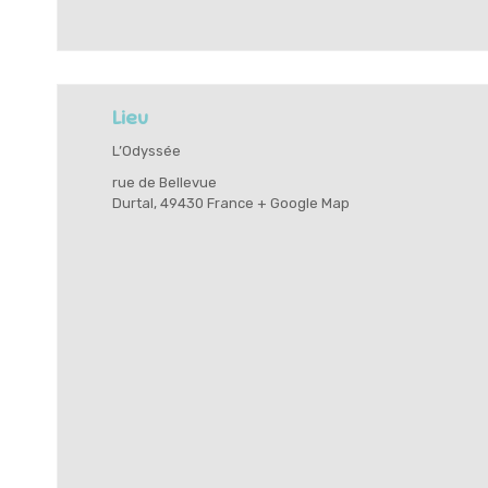
Lieu
L’Odyssée
rue de Bellevue
Durtal
,
49430
France
+ Google Map