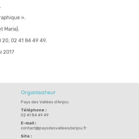
.
raphique ».
t Marie).
8 20, 02 41 84 49 49.
i 2017
Organisateur
Pays des Vallées d’Anjou
Téléphone :
02 41 84 49 49
E-mail :
contact@paysdesvalleesdanjou.fr
Site :