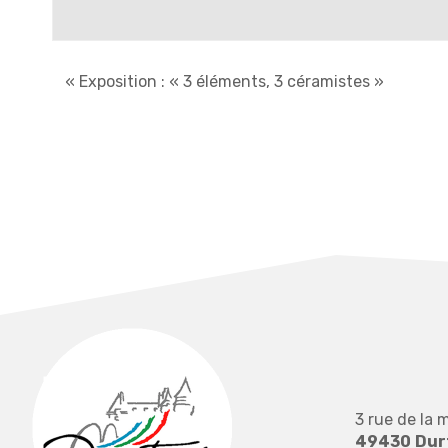
«
Exposition : « 3 éléments, 3 céramistes »
3 rue de la m
49430
Dur