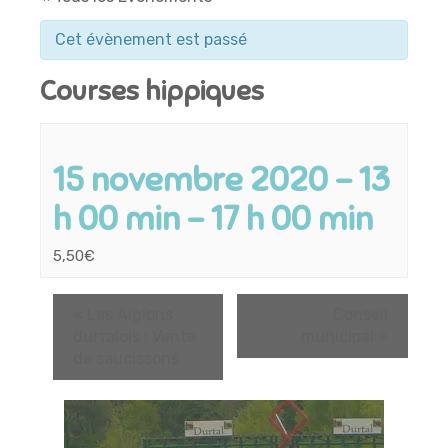
Cet évènement est passé
Courses hippiques
15 novembre 2020 - 13
h 00 min
-
17 h 00 min
5,50€
«
Les Aiglons
Conseil
durtalois : Vente
municipal
»
de saucissons