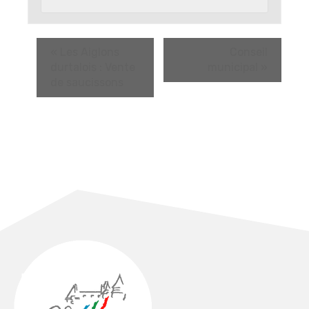
«
Les Aiglons
Conseil
durtalois : Vente
municipal
»
de saucissons