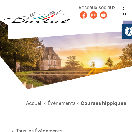
Aller au contenu
Réseaux sociaux
Facebook
Instagram
Youtube
Menu
O
Accueil
»
Évènements
»
Courses hippiques
« Tous les Évènements