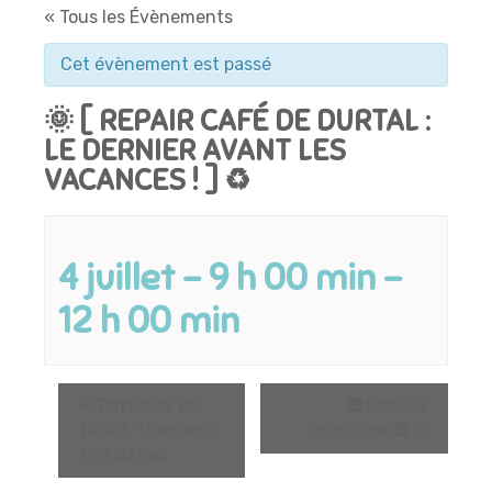
« Tous les Évènements
Cet évènement est passé
🌞 [ REPAIR CAFÉ DE DURTAL :
LE DERNIER AVANT LES
VACANCES ! ] ♻️
4 juillet - 9 h 00 min
-
12 h 00 min
«
Terrasses en
🏛️Conseil
fête 1 – Lec and
municipal🏛️
»
the sixties