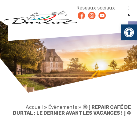
Aller au contenu
Réseaux sociaux
Facebook
Instagram
Youtube
Menu
Ouv
Accueil
»
Évènements
»
🌞 [ REPAIR CAFÉ DE
DURTAL : LE DERNIER AVANT LES VACANCES ! ] ♻️