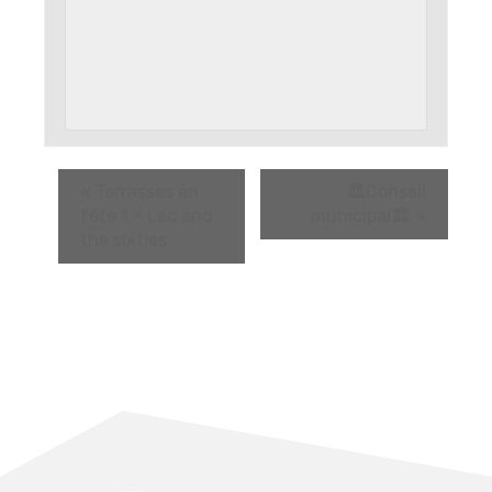
«
Terrasses en
🏛️Conseil
fête 1 – Lec and
municipal🏛️
»
the sixties