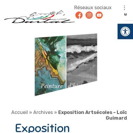
Aller au contenu
Réseaux sociaux
Facebook
Instagram
Youtube
Menu
Ouv
Accueil
»
Archives
»
Exposition Artsécoles – Loïc
Guimard
Exposition