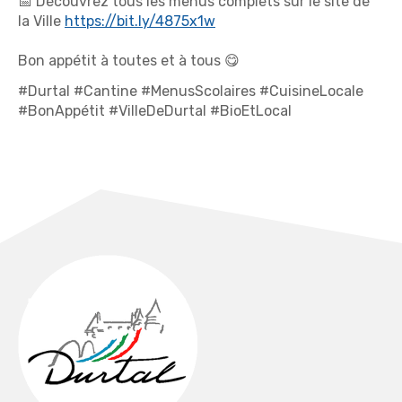
📅 Découvrez tous les menus complets sur le site de
la Ville
https://bit.ly/4875x1w
Bon appétit à toutes et à tous 😋
#Durtal #Cantine #MenusScolaires #CuisineLocale
#BonAppétit #VilleDeDurtal #BioEtLocal