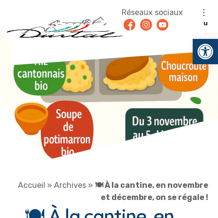
Aller au contenu
Réseaux sociaux
Facebook
Instagram
Youtube
Menu
Ouv
Accueil
»
Archives
»
🍽 À la cantine, en novembre
et décembre, on se régale !
🍽 À la cantine, en