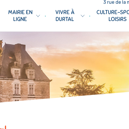
3 rue de la 
MAIRIE EN
VIVRE À
CULTURE-SP
•
•
LIGNE
DURTAL
LOISIRS