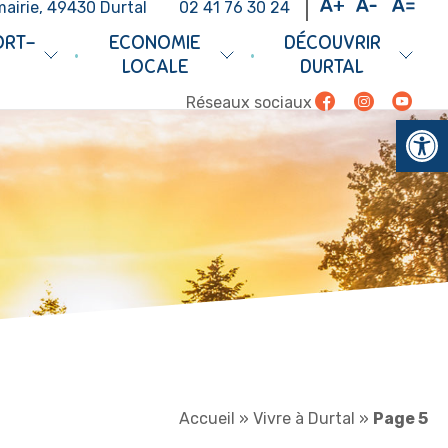
mairie, 49430 Durtal
02 41 76 30 24
ORT-
ECONOMIE
DÉCOUVRIR
•
•
LOCALE
DURTAL
Facebook
Instagram
Youtub
Réseaux sociaux
Ouv
Accueil
»
Vivre à Durtal
»
Page 5