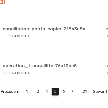
al
conciliateur-photo-copier-7f8a3e8a
e
LIRE LA SUITE
operation_tranquillite-76af0be5
s
LIRE LA SUITE
…
…
Précédent
1
3
4
5
6
7
21
Suivant