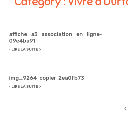
Category :
Vivre à Durt
affiche_a3_association_en_ligne-
09e4ba91
LIRE LA SUITE
img_9264-copier-2ea0fb73
LIRE LA SUITE