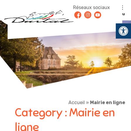
Aller au contenu
Réseaux sociaux
Facebook
Instagram
Youtube
Menu
Ouv
Accueil
»
Mairie en ligne
Category :
Mairie en
ligne