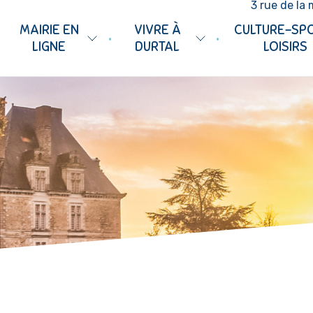
3 rue de la 
MAIRIE EN
VIVRE À
CULTURE-SP
•
•
LIGNE
DURTAL
LOISIRS