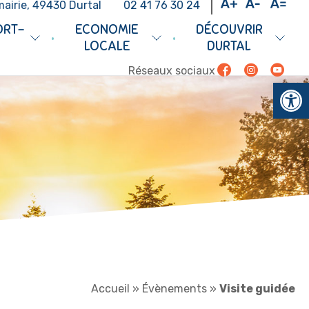
mairie, 49430 Durtal
02 41 76 30 24
ORT-
ECONOMIE
DÉCOUVRIR
•
•
LOCALE
DURTAL
Facebook
Instagram
Youtub
Réseaux sociaux
Ouv
Accueil
»
Évènements
»
Visite guidée