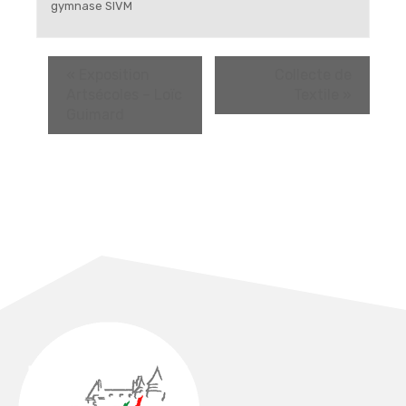
gymnase SIVM
«
Exposition
Collecte de
Artsécoles – Loïc
Textile
»
Guimard