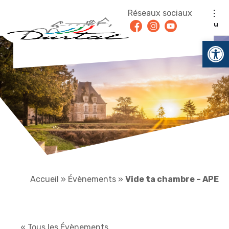
Aller au contenu
Réseaux sociaux
Facebook
Instagram
Youtube
Menu
Ouv
Accueil
»
Évènements
»
Vide ta chambre – APE
« Tous les Évènements