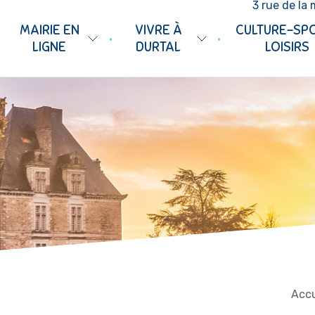
3 rue de la 
MAIRIE EN
VIVRE À
CULTURE-SP
•
•
LIGNE
DURTAL
LOISIRS
Accu