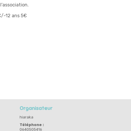
 l’association.
0€/-12 ans 5€
Organisateur
hiaraka
Téléphone :
0640505416