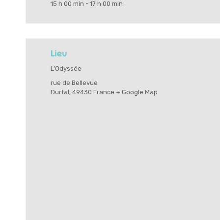
15 h 00 min - 17 h 00 min
Lieu
L’Odyssée
rue de Bellevue
Durtal
,
49430
France
+ Google Map