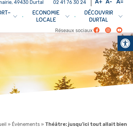
mairie, 49430 Durtal
02 41 76 30 24
ORT-
ECONOMIE
DÉCOUVRIR
•
•
LOCALE
DURTAL
Facebook
Instagram
Youtub
Réseaux sociaux
Ouv
eil
»
Évènements
»
Théâtre: jusqu’ici tout allait bien