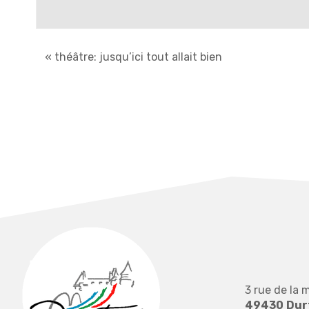
«
théâtre: jusqu’ici tout allait bien
3 rue de la m
49430
Dur