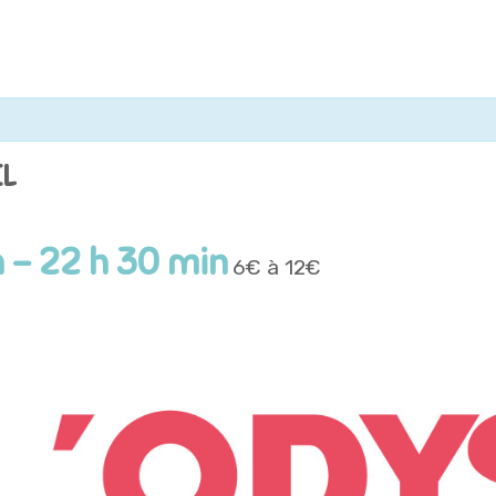
EL
n
-
22 h 30 min
6€ à 12€