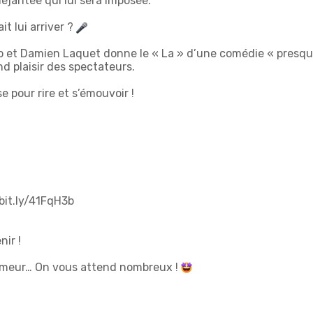
déjantée qui lui sera imposée.
it lui arriver ?
t Damien Laquet donne le « La » d’une comédie « presque »
d plaisir des spectateurs.
pour rire et s’émouvoir !
/bit.ly/41FqH3b
nir !
humeur… On vous attend nombreux !