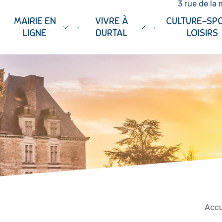
3 rue de la 
MAIRIE EN
VIVRE À
CULTURE-SP
•
•
LIGNE
DURTAL
LOISIRS
Accu