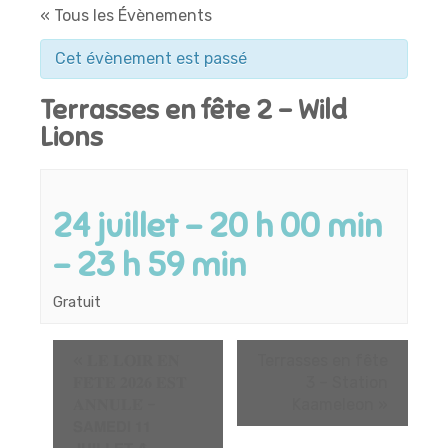
« Tous les Évènements
Cet évènement est passé
Terrasses en fête 2 – Wild
Lions
24 juillet - 20 h 00 min
-
23 h 59 min
Gratuit
«
𝐋𝐄 𝐋𝐎𝐈𝐑 𝐄𝐍
Terrasses en fête
𝐅𝐄̂𝐓𝐄 𝟐𝟎𝟐𝟔 𝐄𝐒𝐓
3 – Station
𝐀𝐍𝐍𝐔𝐋𝐄́ –
Kaameleon
»
𝗦𝗔𝗠𝗘𝗗𝗜 𝟭𝟭