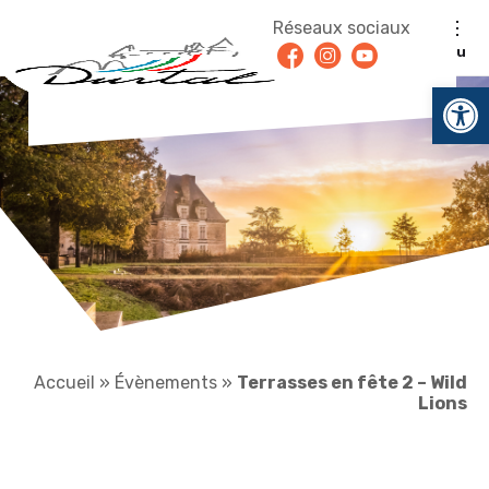
Aller au contenu
Réseaux sociaux
Facebook
Instagram
Youtube
Menu
Ouv
Accueil
»
Évènements
»
Terrasses en fête 2 – Wild
Lions