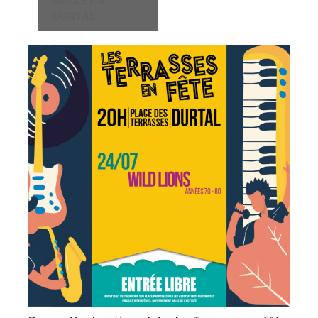
𝗝𝗨𝗜𝗟𝗟𝗘𝗧 𝗔̀
𝗗𝗨𝗥𝗧𝗔𝗟