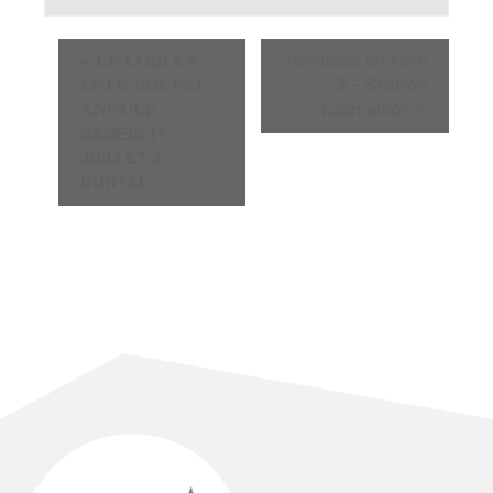
«
𝐋𝐄 𝐋𝐎𝐈𝐑 𝐄𝐍
Terrasses en fête
𝐅𝐄̂𝐓𝐄 𝟐𝟎𝟐𝟔 𝐄𝐒𝐓
3 – Station
𝐀𝐍𝐍𝐔𝐋𝐄́ –
Kaameleon
»
𝗦𝗔𝗠𝗘𝗗𝗜 𝟭𝟭
𝗝𝗨𝗜𝗟𝗟𝗘𝗧 𝗔̀
𝗗𝗨𝗥𝗧𝗔𝗟