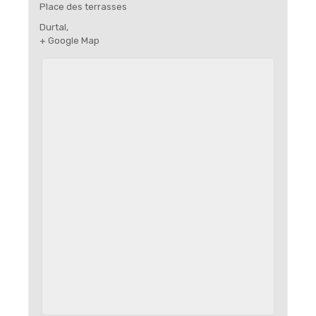
Place des terrasses
Durtal
,
+ Google Map