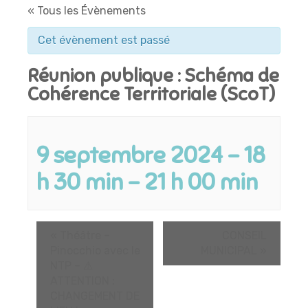
« Tous les Évènements
Cet évènement est passé
Réunion publique : Schéma de
Cohérence Territoriale (ScoT)
9 septembre 2024 - 18
h 30 min
-
21 h 00 min
«
Théâtre –
CONSEIL
Pinocchio avec le
MUNICIPAL
»
NTP – ⚠
ATTENTION :
CHANGEMENT DE