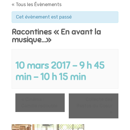
« Tous les Évènements
Cet évènement est passé
Racontines « En avant la
musique…»
10 mars 2017 - 9 h 45
min
-
10 h 15 min
«
Cinéma :
Collecte des
Camille redouble
Restos du Coeur
»