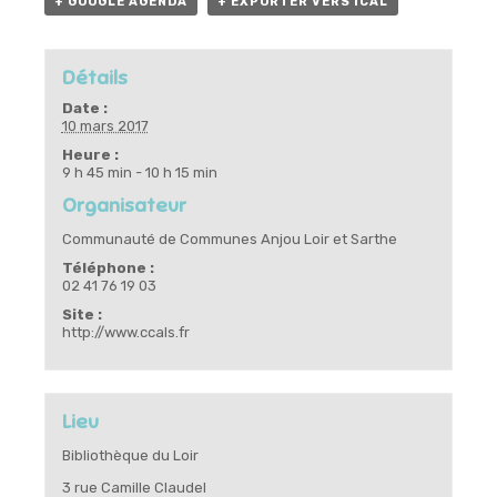
+ GOOGLE AGENDA
+ EXPORTER VERS ICAL
Détails
Date :
10 mars 2017
Heure :
9 h 45 min - 10 h 15 min
Organisateur
Communauté de Communes Anjou Loir et Sarthe
Téléphone :
02 41 76 19 03
Site :
http://www.ccals.fr
Lieu
Bibliothèque du Loir
3 rue Camille Claudel