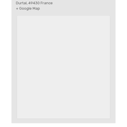
Durtal
,
49430
France
+ Google Map