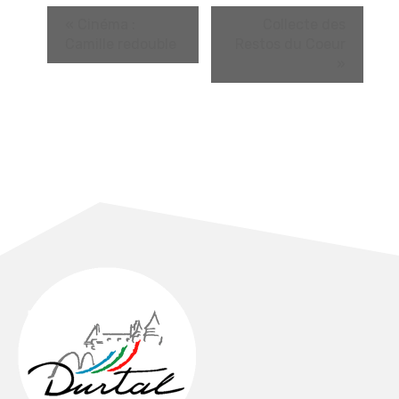
«
Cinéma :
Collecte des
Camille redouble
Restos du Coeur
»