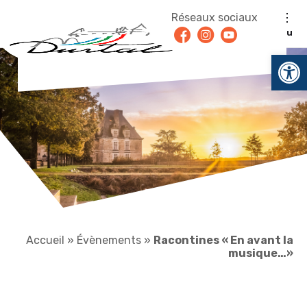
Aller au contenu
Réseaux sociaux
Facebook
Instagram
Youtube
Menu
Ouv
Accueil
»
Évènements
»
Racontines « En avant la
musique…»