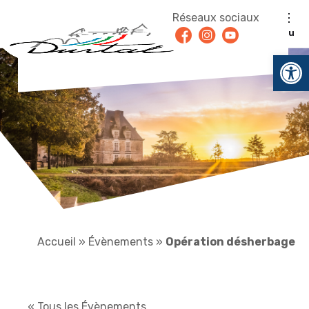
Aller au contenu
Réseaux sociaux
Facebook
Instagram
Youtube
Menu
Ouv
Accueil
»
Évènements
»
Opération désherbage
« Tous les Évènements