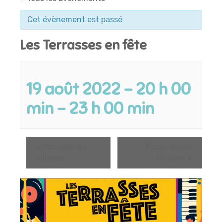
Cet évènement est passé
Les Terrasses en fête
19 août 2022 - 20 h 00
min
-
23 h 00 min
«
Par-delà les
Pique-Nique
villages
Citoyen
»