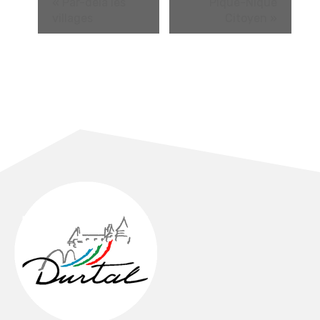
«
Par-delà les
Pique-Nique
villages
Citoyen
»