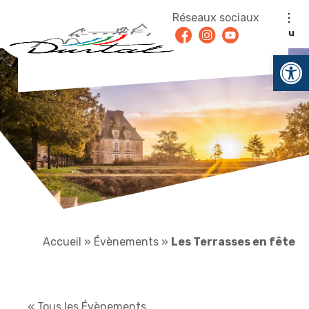
Aller au contenu
Réseaux sociaux
Facebook
Instagram
Youtube
Menu
Ouv
Accueil
»
Évènements
»
Les Terrasses en fête
« Tous les Évènements