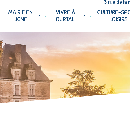
3 rue de la 
MAIRIE EN
VIVRE À
CULTURE-SP
•
•
LIGNE
DURTAL
LOISIRS