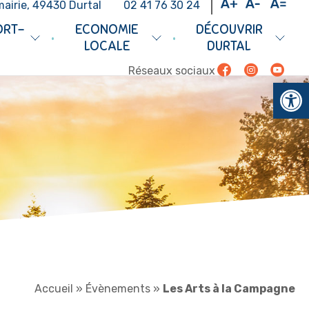
mairie, 49430 Durtal
02 41 76 30 24
ORT-
ECONOMIE
DÉCOUVRIR
•
•
LOCALE
DURTAL
Facebook
Instagram
Youtub
Réseaux sociaux
Ouv
Accueil
»
Évènements
»
Les Arts à la Campagne