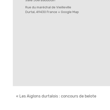
Salle Joël Baudouin
Rue du maréchal de Vieilleville
Durtal
,
49430
France
+ Google Map
«
Les Aiglons durtalois : concours de belote