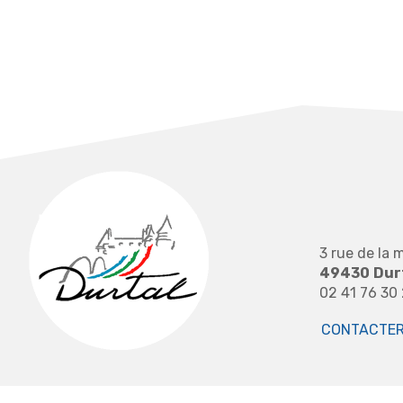
3 rue de la m
49430
Dur
02 41 76 30
CONTACTER 