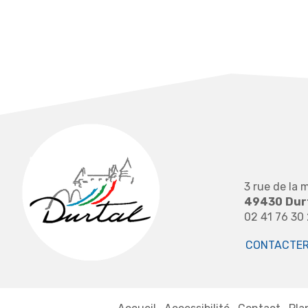
3 rue de la m
49430
Dur
02 41 76 30
CONTACTER 