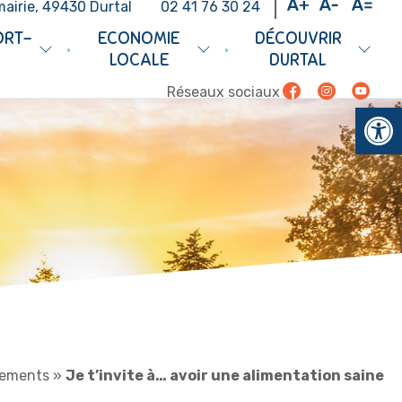
mairie, 49430 Durtal
02 41 76 30 24
ORT-
ECONOMIE
DÉCOUVRIR
•
•
LOCALE
DURTAL
Facebook
Instagram
Youtub
Réseaux sociaux
Ouv
ements
»
Je t’invite à… avoir une alimentation saine