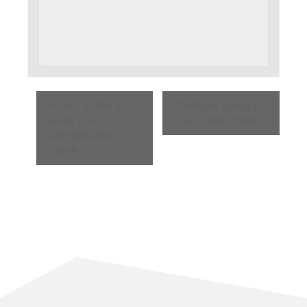
«
Je t’invite à…
théâtre: jusqu’ici
avoir une
tout allait bien
»
alimentation
saine