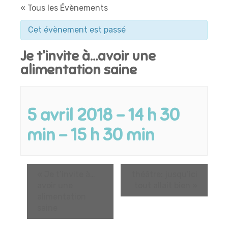
« Tous les Évènements
Cet évènement est passé
Je t’invite à…avoir une
alimentation saine
5 avril 2018 - 14 h 30
min
-
15 h 30 min
«
Je t’invite à…
théâtre: jusqu’ici
avoir une
tout allait bien
»
alimentation
saine