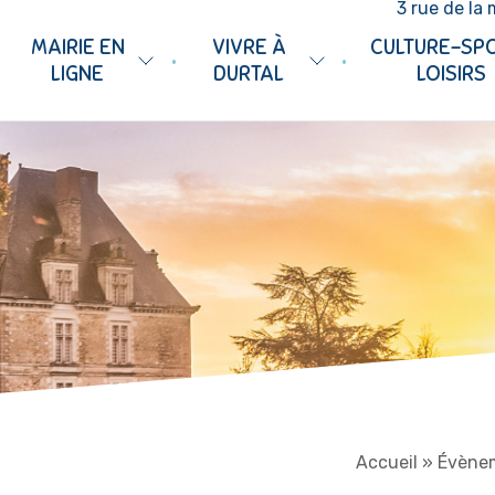
3 rue de la 
MAIRIE EN
VIVRE À
CULTURE-SP
•
•
LIGNE
DURTAL
LOISIRS
Accueil
»
Évène