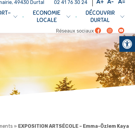
mairie, 49430 Durtal
02 41 76 30 24
ORT-
ECONOMIE
DÉCOUVRIR
•
•
LOCALE
DURTAL
Facebook
Instagram
Youtub
Réseaux sociaux
Ouv
ments
»
EXPOSITION ARTSÉCOLE – Emma-Özlem Kaya