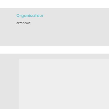
Organisateur
artsécole