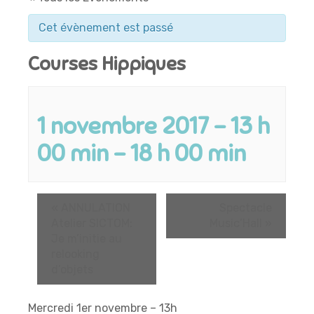
Cet évènement est passé
Courses Hippiques
1 novembre 2017 - 13 h
00 min
-
18 h 00 min
«
ANNULATION
Spectacle
Atelier SICTOM:
Music’Hall
»
Je m’initie au
relooking
d’objets
Mercredi 1er novembre – 13h