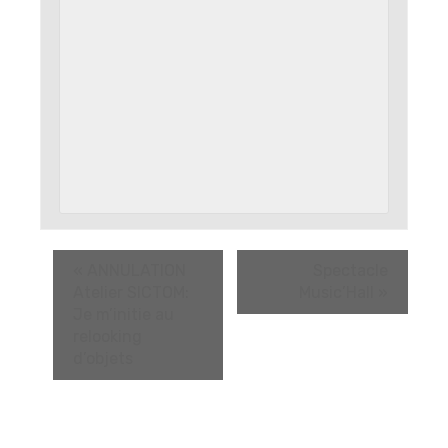
«
ANNULATION
Spectacle
Atelier SICTOM:
Music’Hall
»
Je m’initie au
relooking
d’objets