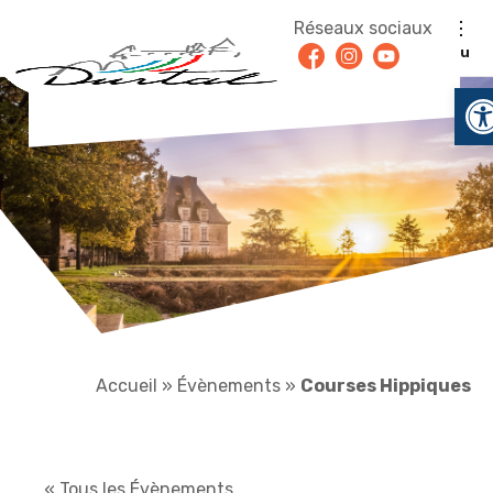
Aller au contenu
Réseaux sociaux
Facebook
Instagram
Youtube
Menu
O
Accueil
»
Évènements
»
Courses Hippiques
« Tous les Évènements