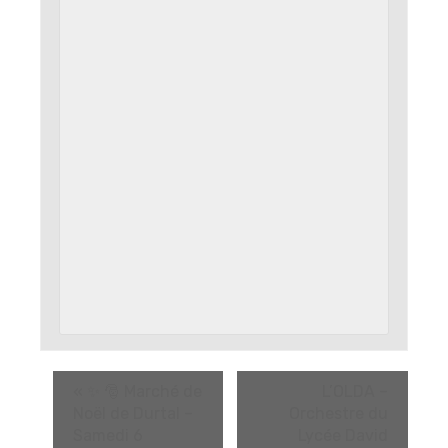
«
✨ 🎅 Marché de
L’OLDA –
Noël de Durtal –
Orchestre du
Samedi 6
Lycée David