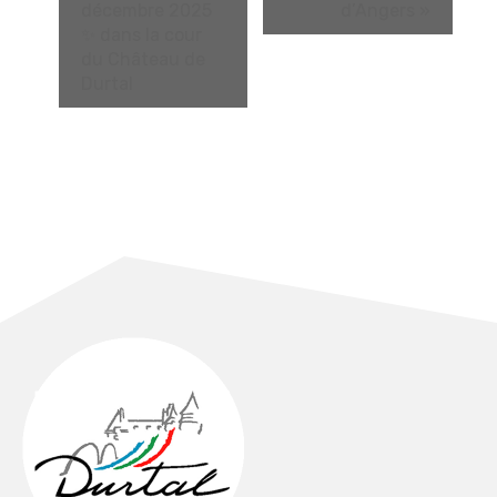
décembre 2025
d’Angers
»
✨ dans la cour
du Château de
Durtal