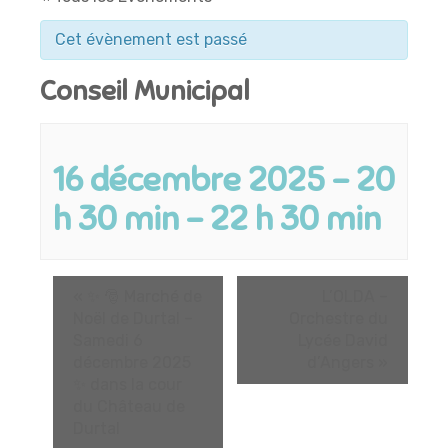
Cet évènement est passé
Conseil Municipal
16 décembre 2025 - 20
h 30 min
-
22 h 30 min
«
✨ 🎅 Marché de
L’OLDA –
Noël de Durtal –
Orchestre du
Samedi 6
Lycée David
décembre 2025
d’Angers
»
✨ dans la cour
du Château de
Durtal