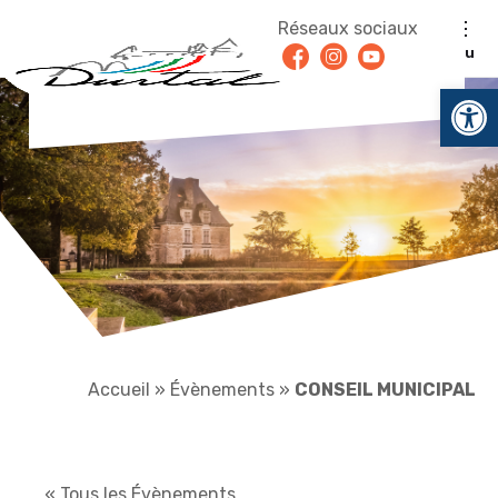
Aller au contenu
Réseaux sociaux
Facebook
Instagram
Youtube
Menu
Ouv
Accueil
»
Évènements
»
CONSEIL MUNICIPAL
« Tous les Évènements