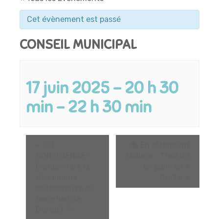
Cet évènement est passé
CONSEIL MUNICIPAL
17 juin 2025 - 20 h 30
min
-
22 h 30 min
«
🚀 [
🎭 En attendant
CONFERENCE –
Molière – Théâtre
Comprendre la
en plein air à
dynamique
Durtal
»
collaborative du
tiers-lieu de
Durtal ] 🎯