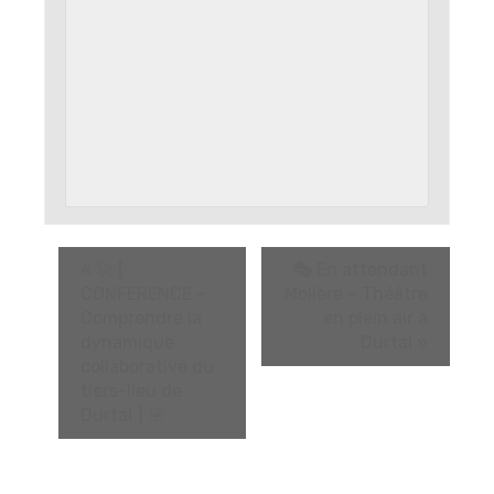
«
🚀 [
🎭 En attendant
CONFERENCE –
Molière – Théâtre
Comprendre la
en plein air à
dynamique
Durtal
»
collaborative du
tiers-lieu de
Durtal ] 🎯