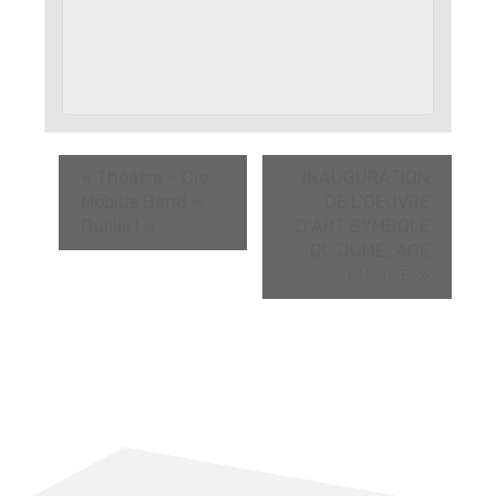
«
Théâtre – Cie
INAUGURATION
Möbius Band «
DE L’OEUVRE
Ouiiiiii ! »
D’ART SYMBOLE
DU JUMELAGE
🇫🇷🇩🇪
»