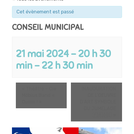
Cet évènement est passé
CONSEIL MUNICIPAL
21 mai 2024 - 20 h 30
min
-
22 h 30 min
«
Théâtre – Cie
INAUGURATION
Möbius Band «
DE L’OEUVRE
Ouiiiiii ! »
D’ART SYMBOLE
DU JUMELAGE
🇫🇷🇩🇪
»