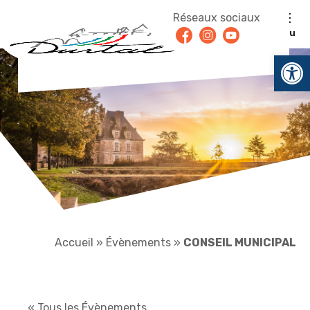
Aller au contenu
Réseaux sociaux
Facebook
Instagram
Youtube
Menu
Ouv
Accueil
»
Évènements
»
CONSEIL MUNICIPAL
« Tous les Évènements