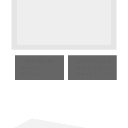
«
3è édition de
Concert d’orgue
l’Aventure
en l’Église Notre
Musicale
Dame de Durtal
»