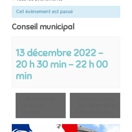
Cet évènement est passé
Conseil municipal
13 décembre 2022 -
20 h 30 min
-
22 h 00
min
«
3è édition de
Concert d’orgue
l’Aventure
en l’Église Notre
Musicale
Dame de Durtal
»