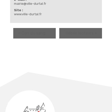
mairie@ville-durtal.fr
Site :
www.ville-durtal.fr
«
Don du sang
Bébés lecteurs
»