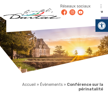
Aller au contenu
Réseaux sociaux
Facebook
Instagram
Youtube
Menu
Ouv
Accueil
»
Évènements
»
Conférence sur la
périnatalité