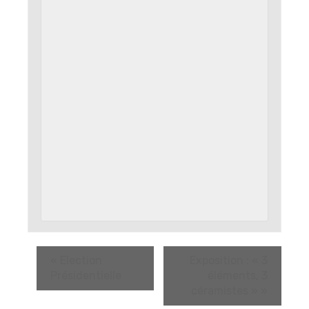
«
Election
Exposition : « 3
Présidentielle
éléments, 3
céramistes »
»