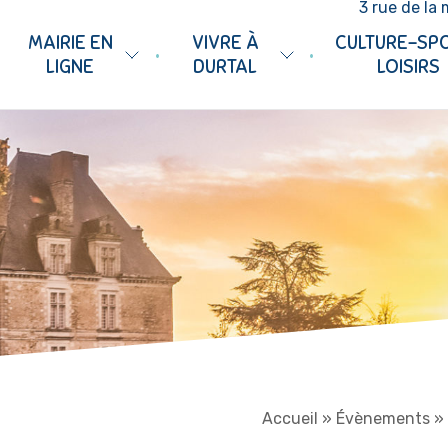
3 rue de la 
MAIRIE EN
VIVRE À
CULTURE-SP
•
•
LIGNE
DURTAL
LOISIRS
Accueil
»
Évènements
»