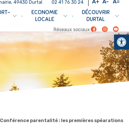
mairie, 49430 Durtal
02 41 76 30 24
ORT-
ECONOMIE
DÉCOUVRIR
•
•
LOCALE
DURTAL
Facebook
Instagram
Youtub
Réseaux sociaux
Ouv
Conférence parentalité : les premières spéarations