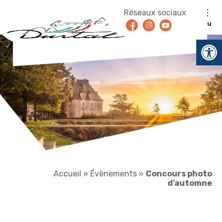
Aller au contenu
Réseaux sociaux
Facebook
Instagram
Youtube
Menu
Ouv
Accueil
»
Évènements
»
Concours photo
d’automne