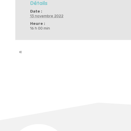
Détails
Date :
13 novembre 2022
Heure :
16 h 00 min
«