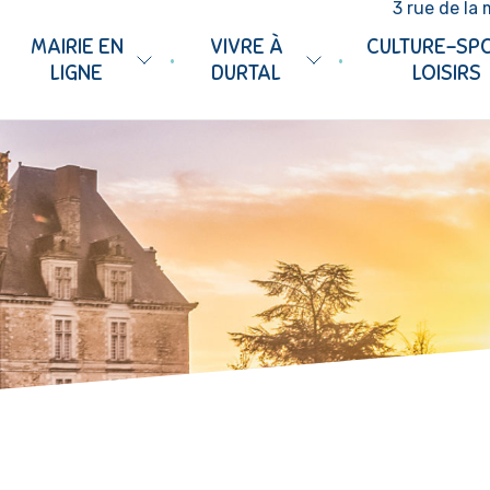
3 rue de la 
MAIRIE EN
VIVRE À
CULTURE-SP
•
•
LIGNE
DURTAL
LOISIRS