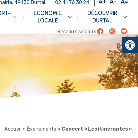
mairie, 49430 Durtal
02 41 76 30 24
ORT-
ECONOMIE
DÉCOUVRIR
•
•
LOCALE
DURTAL
Facebook
Instagram
Youtub
Réseaux sociaux
Ouv
Accueil
»
Évènements
»
Concert « Les itinérantes »