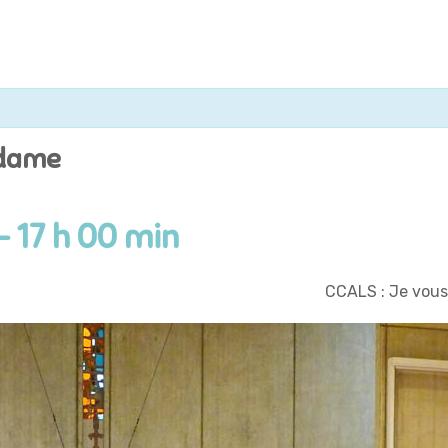
 dame
-
17 h 00 min
CCALS : Je vous 