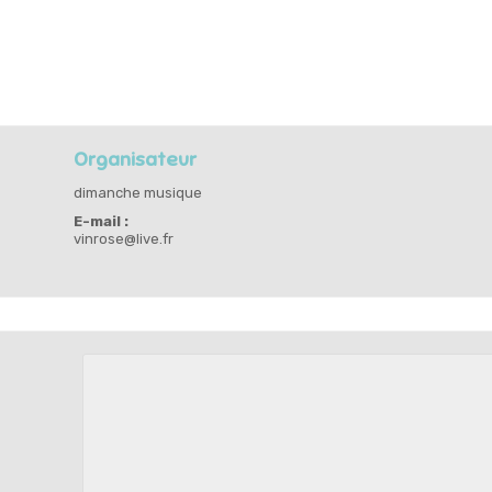
Organisateur
dimanche musique
E-mail :
vinrose@live.fr