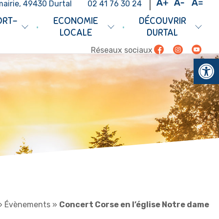
mairie, 49430 Durtal
02 41 76 30 24
ORT-
ECONOMIE
DÉCOUVRIR
•
•
LOCALE
DURTAL
Facebook
Instagram
Youtub
Réseaux sociaux
Ouv
»
Évènements
»
Concert Corse en l’église Notre dame