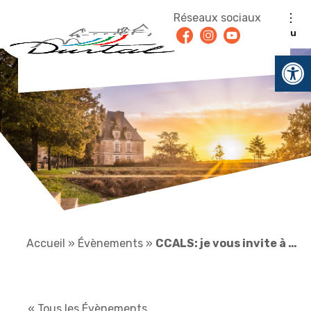
Aller au contenu
Réseaux sociaux
Facebook
Instagram
Youtube
Menu
Ouv
Accueil
»
Évènements
»
CCALS: je vous invite à …
« Tous les Évènements