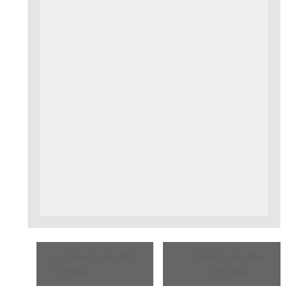
«
CCALS: je vous
CCALS: je vous
invite à …
invite à …
»