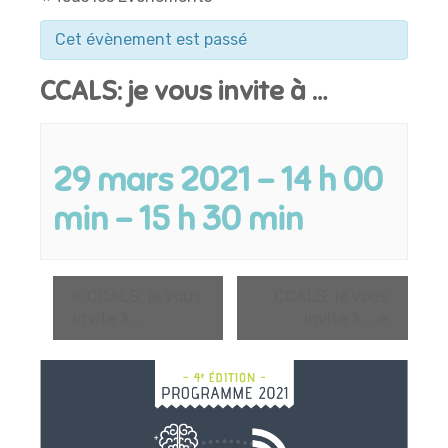
Cet évènement est passé
CCALS: je vous invite à …
29 mars 2021 - 14 h 00
min
-
15 h 30 min
«
CCALS: je vous
CCALS: je vous
invite à …
invite à …
»