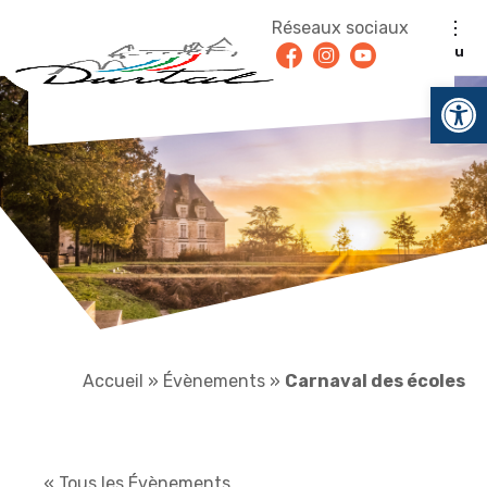
Aller au contenu
Réseaux sociaux
Facebook
Instagram
Youtube
Menu
Ouv
Accueil
»
Évènements
»
Carnaval des écoles
« Tous les Évènements