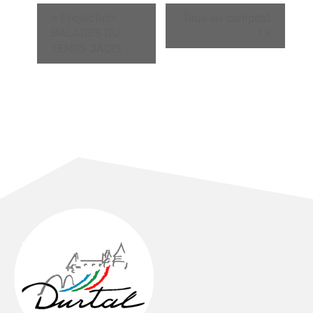
«
Projection
Tous au compost
BALADES DU
!
»
TEMPS JADIS