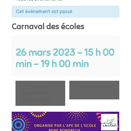
Cet évènement est passé
Carnaval des écoles
26 mars 2023 - 15 h 00
min
-
19 h 00 min
«
Projection
Tous au compost
BALADES DU
!
»
TEMPS JADIS