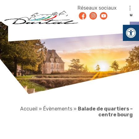
Aller au contenu
Réseaux sociaux
Facebook
Instagram
Youtube
Menu
Ouv
Accueil
»
Évènements
»
Balade de quartiers –
centre bourg