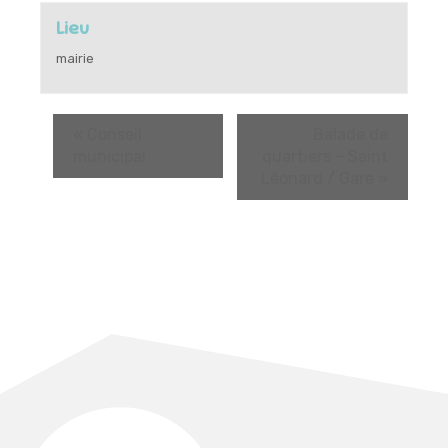
Lieu
mairie
«
Conseil
Balade de
municipal
quartiers – Saint
Léonard / Gare
»