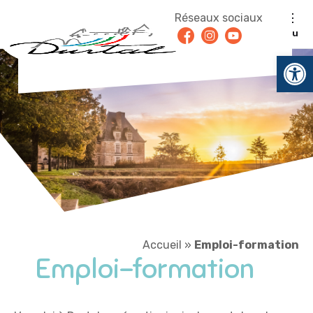
Aller au contenu
Réseaux sociaux
Facebook
Instagram
Youtube
Menu
Ouv
Accueil
»
Emploi-formation
Emploi-formation