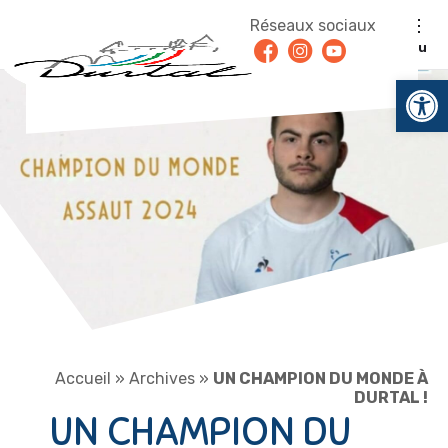
Aller au contenu
Réseaux sociaux
Facebook
Instagram
Youtube
Menu
Ouv
Accueil
»
Archives
»
UN CHAMPION DU MONDE À
DURTAL !
UN CHAMPION DU