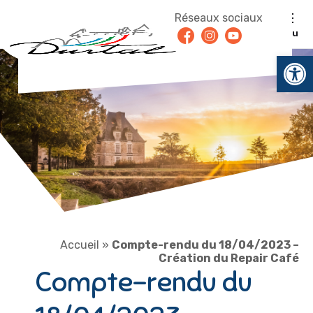
Aller au contenu
Réseaux sociaux
Facebook
Instagram
Youtube
Menu
Ouv
Accueil
»
Compte-rendu du 18/04/2023 –
Création du Repair Café
Compte-rendu du