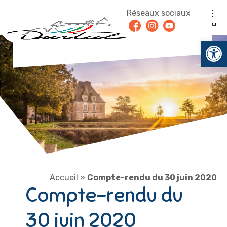
Aller au contenu
Réseaux sociaux
Facebook
Instagram
Youtube
Menu
Ouv
Accueil
»
Compte-rendu du 30 juin 2020
Compte-rendu du
30 juin 2020