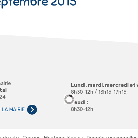
eptembre 2015
airie
Lundi, mardi, mercredi et 
tal
8h30-12h / 13h15-17h15
 24
Jeudi :
8h30-12h
LA MAIRIE
n du site
Cookies
Mentions légales
Données personnelles