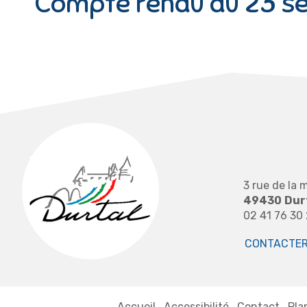
Compte rendu du 23 s
3 rue de la m
49430
Dur
02 41 76 30
CONTACTER 
Accueil
Accessibilité
Contact
Pla