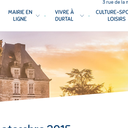
3 rue de la 
MAIRIE EN
VIVRE À
CULTURE-SP
•
•
LIGNE
DURTAL
LOISIRS