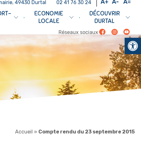
mairie, 49430 Durtal
02 41 76 30 24
ORT-
ECONOMIE
DÉCOUVRIR
•
•
LOCALE
DURTAL
Facebook
Instagram
Youtub
Réseaux sociaux
Ouv
Accueil
»
Compte rendu du 23 septembre 2015