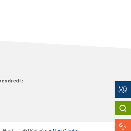
vendredi :
Haut
©
Réalisé par
Mon Clocher
.