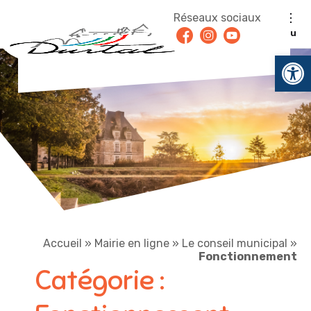
Aller au contenu
Réseaux sociaux
Facebook
Instagram
Youtube
Menu
Ouv
Accueil
»
Mairie en ligne
»
Le conseil municipal
»
Fonctionnement
Catégorie :