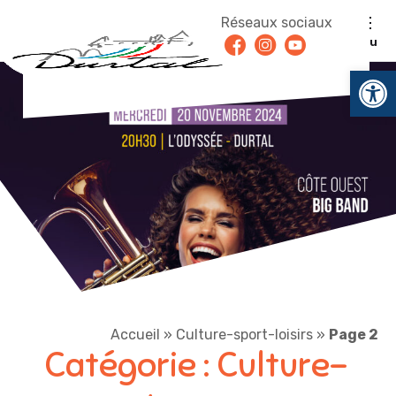
Aller au contenu
Réseaux sociaux
Facebook
Instagram
Youtube
Menu
Ouv
Accueil
»
Culture-sport-loisirs
»
Page 2
Catégorie :
Culture-