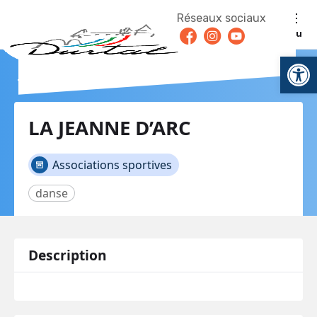
Aller au contenu
Réseaux sociaux
Facebook
Instagram
Youtube
Menu
Ouv
Retour en arrière
LA JEANNE D’ARC
Associations sportives
danse
Description