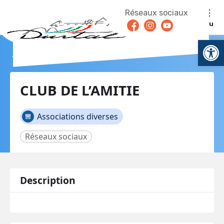
Aller au contenu
Réseaux sociaux
Facebook
Instagram
Youtube
Menu
Ouv
Retour en arrière
CLUB DE L’AMITIE
Associations diverses
Réseaux sociaux
Description