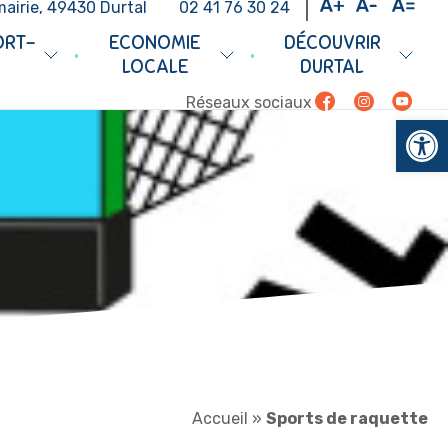
mairie, 49430 Durtal
02 41 76 30 24
ORT-
ECONOMIE
DÉCOUVRIR
•
•
LOCALE
DURTAL
Facebook
Instagram
Youtub
Réseaux sociaux
Ouv
Accueil
»
Sports de raquette