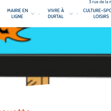
3 rue de la 
MAIRIE EN
VIVRE À
CULTURE-SP
•
•
LIGNE
DURTAL
LOISIRS