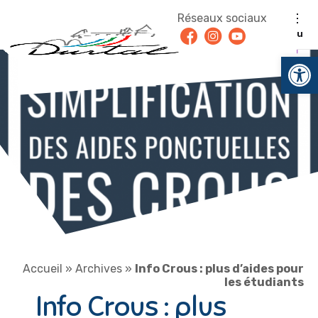
Aller au contenu
Réseaux sociaux
Facebook
Instagram
Youtube
Menu
Ouv
Accueil
»
Archives
»
Info Crous : plus d’aides pour
les étudiants
Info Crous : plus